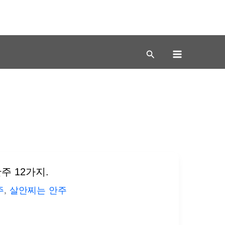
주 12가지.
주
,
살안찌는 안주