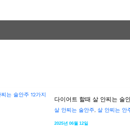
다이어트 할때 살 안찌는 술안
살 안찌는 술안주
,
살 안찌는 안
2025년 06월 12일