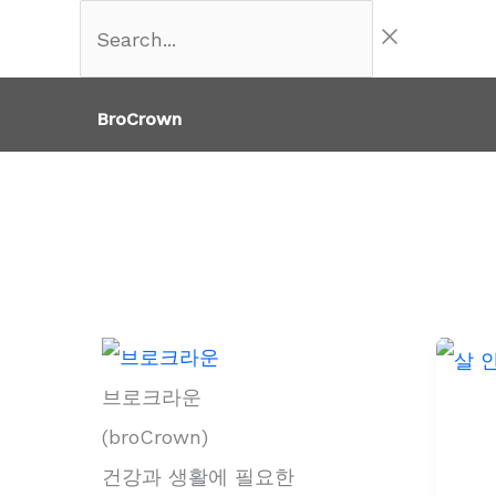
콘
Search...
텐
츠
BroCrown
로
건
너
뛰
기
브로크라운
(broCrown)
건강과 생활에 필요한