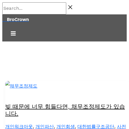
콘
Search...
텐
BroCrown
츠
로
건
너
뛰
기
빚 때문에 너무 힘들다면, 채무조정제도가 있습
니다.
개인워크아웃
,
개인파산
,
개인회생
,
대한법률구조공단
,
사전