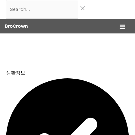
콘
Search...
텐
BroCrown
츠
로
건
너
뛰
생활정보
기