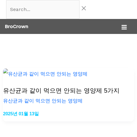
콘
Search...
텐
BroCrown
츠
로
건
너
뛰
기
유산균과 같이 먹으면 안되는 영양제 5가지
유산균과 같이 먹으면 안되는 영양제
2025년 01월 13일