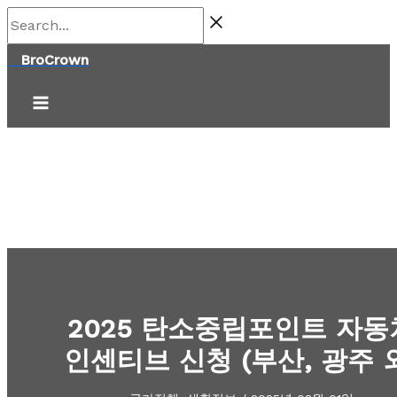
콘
Search...
텐
BroCrown
츠
로
건
너
뛰
기
2025 탄소중립포인트 자동
인센티브 신청 (부산, 광주 