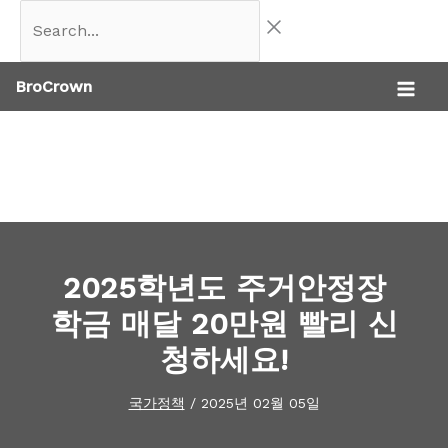
콘
Search...
텐
BroCrown
츠
로
건
너
뛰
기
2025학년도 주거안정장
학금 매달 20만원 빨리 신
청하세요!
국가정책
/
2025년 02월 05일