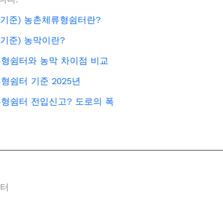
년 기준) 농촌체류형쉼터란?
년 기준) 농막이란?
형쉼터와 농막 차이점 비교
형쉼터 기준 2025년
형쉼터 전입신고? 도로의 폭