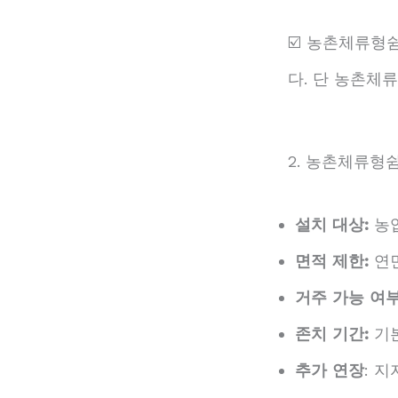
☑️ 농촌체류형
다. 단 농촌체
2. 농촌체류형
설치 대상:
농업
면적 제한:
연면
거주 가능 여부
존치 기간:
기
추가 연장
: 