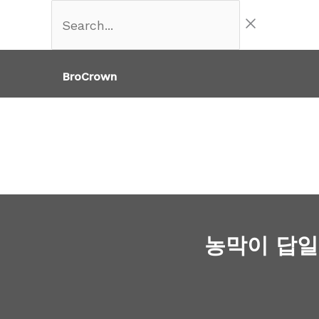
콘
Search...
텐
츠
BroCrown
로
건
너
뛰
기
농막이 답일