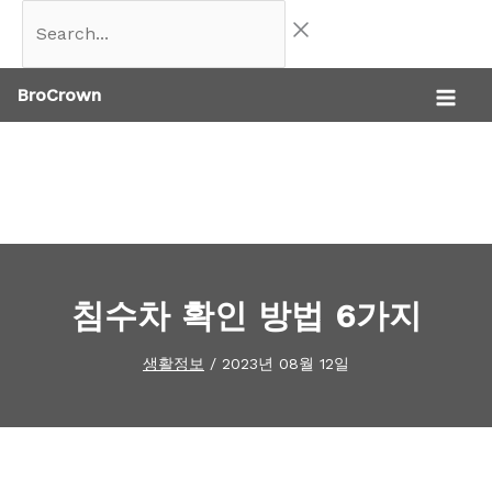
콘
Search...
텐
BroCrown
츠
로
건
너
뛰
기
침수차 확인 방법 6가지
생활정보
/
2023년 08월 12일