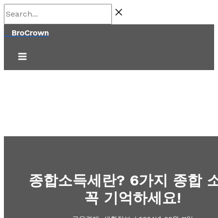
콘
Search...
텐
BroCrown
츠
로
건
너
뛰
기
종합소득세란? 6가지 종합 
꼭 기억하세요!