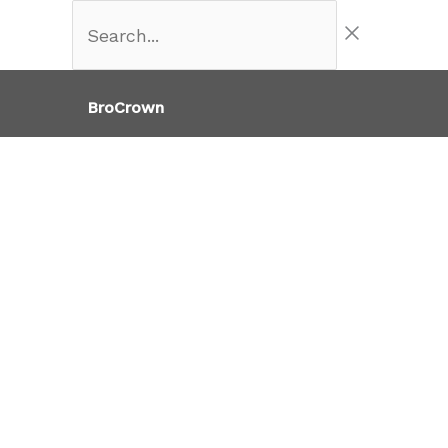
콘
Search...
텐
츠
BroCrown
로
건
너
뛰
기