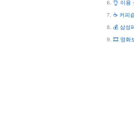
👌 이용
☕ 커피숍
💰 삼
🎞️ 영