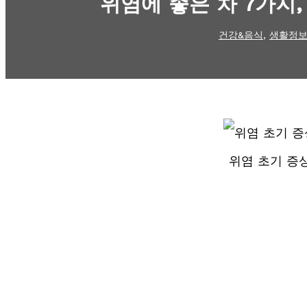
위염에 좋은 차 7가지,
건강&음식
,
생활정
위염 초기 증