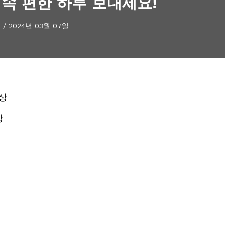
 속 편한 하루 보내세요!
보
/
2024년 03월 07일
상