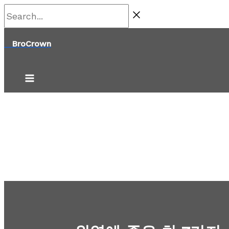
콘
Search...
텐
BroCrown
츠
로
건
너
뛰
기