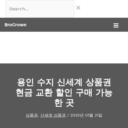
콘
Search...
텐
BroCrown
츠
로
건
너
뛰
기
용인 수지 신세계 상품권
현금 교환 할인 구매 가능
한 곳
상품권
,
신세계 상품권
/
2025년 01월 21일