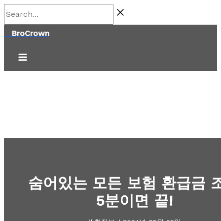
콘
Search...
텐
BroCrown
츠
로
건
너
뛰
기
숨어있는 모든 보험 환급금 
5분이면 끝!