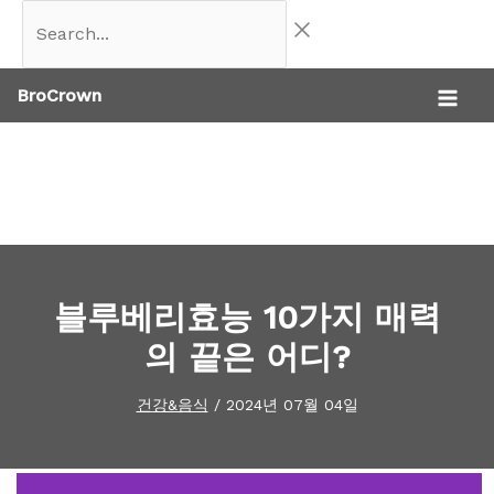
콘
Search...
텐
BroCrown
츠
로
건
너
뛰
기
블루베리효능 10가지 매력
의 끝은 어디?
건강&음식
/
2024년 07월 04일