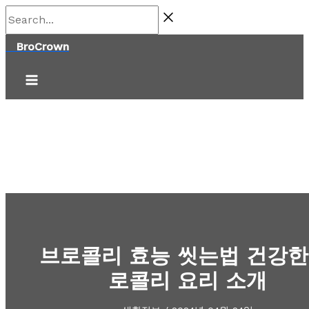
콘
Search...
텐
BroCrown
츠
로
건
너
뛰
기
브로콜리 효능 씻는법 건강한
로콜리 요리 소개