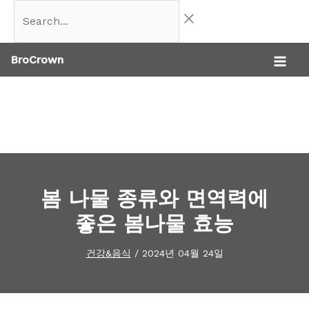
콘
Search...
텐
BroCrown
츠
로
건
너
뛰
기
봄 나물 종류와 면역력에
좋은 봄나물 효능
건강&음식
/
2024년 04월 24일