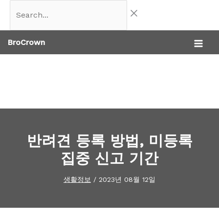
콘
Search...
텐
BroCrown
츠
로
건
너
뛰
기
반려견 등록 방법, 미등록
집중 신고 기간
생활정보
/
2023년 08월 12일