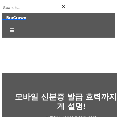
콘
Search...
텐
BroCrown
츠
로
건
너
뛰
기
모바일 신분증 발급 효력까지
게 설명!