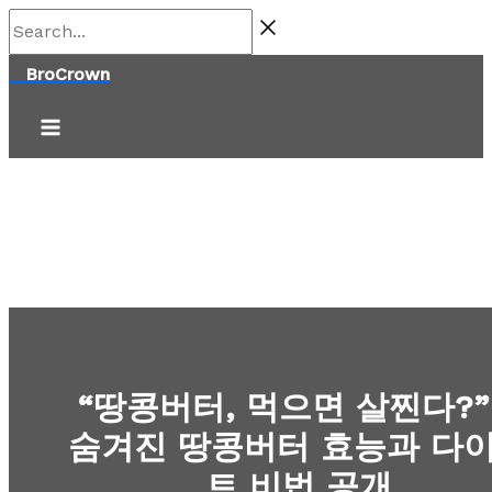
콘
Search...
텐
BroCrown
츠
로
건
너
뛰
기
“땅콩버터, 먹으면 살찐다?”
숨겨진 땅콩버터 효능과 다
트 비법 공개