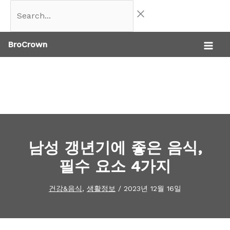
콘
Search...
텐
BroCrown
츠
로
건
너
뛰
기
남성 갱년기에 좋은 음식,
필수 요소 4가지
건강&음식
,
생활정보
/
2023년 12월 16일