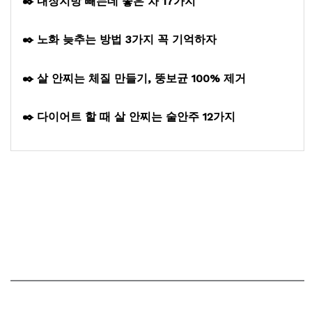
✒️ 내장지방 빼는데 좋은 차 17가지
✒️ 노화 늦추는 방법 3가지 꼭 기억하자
✒️ 살 안찌는 체질 만들기, 뚱보균 100% 제거
✒️ 다이어트 할 때 살 안찌는 술안주 12가지