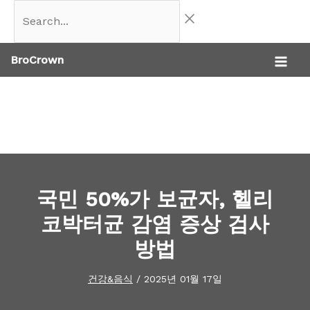
콘
Search...
텐
BroCrown
츠
로
건
너
뛰
기
국민 50%가 보균자, 헬리
코박터균 감염 증상 검사
방법
건강&음식
/
2025년 01월 17일