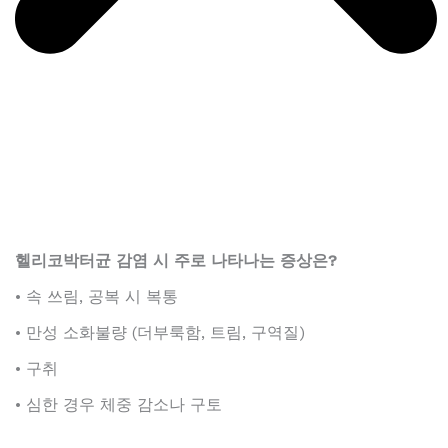
헬리코박터균 감염 시 주로 나타나는 증상은?
• 속 쓰림, 공복 시 복통
• 만성 소화불량 (더부룩함, 트림, 구역질)
• 구취
• 심한 경우 체중 감소나 구토