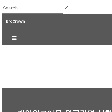
콘
Search...
텐
BroCrown
츠
로
건
너
뛰
기